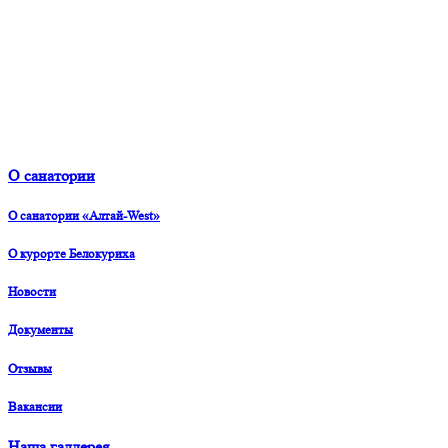
О санатории
О санатории «Алтай-West»
О курорте Белокуриха
Новости
Документы
Отзывы
Вакансии
Наша галлерея